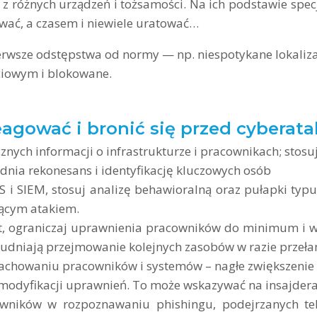
 z różnych urządzeń i tożsamości. Na ich podstawie specj
ać, a czasem i niewiele uratować…
 pierwsze odstępstwa od normy — np. niespotykane lokal
ciowym i blokowane.
eagować i bronić się przed cyberat
znych informacji o infrastrukturze i pracownikach; stosuj
dnia rekonesans i identyfikację kluczowych osób
S i SIEM, stosuj analizę behawioralną oraz pułapki t
ącym atakiem.
st, ograniczaj uprawnienia pracowników do minimum i 
trudniają przejmowanie kolejnych zasobów w razie przeł
achowaniu pracowników i systemów – nagłe zwiększenie
 modyfikacji uprawnień. To może wskazywać na insajdera
owników w rozpoznawaniu phishingu, podejrzanych te