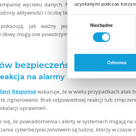
kampanię wycieku danych. Nie zastosowano odpowiedni
uzyskanymi podczas korzysta
odziny aktywności i liczbę tworzonych kont.
Wybór
okazują, jak ważny jest monitoring uprawnień 
Niezbędne
zgody
i słowy mogą one powstrzymać eskalację.
tów bezpieczeństwa: co poszło 
Odmowa
eakcja na alarmy
ident Response
wskazuje, że w wielu przypadkach atak by
ia te zignorowano. Brak odpowiedniej reakcji lub zmęcz
eskalacji uprawnień.
e się, że powiadomienia i alerty w systemach migają na 
ania cyberbezpieczeństwem są ludzie, którzy w czasie r