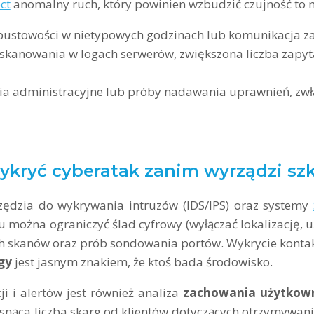
ct
anomalny ruch, który powinien wzbudzić czujność to m
epustowości w nietypowych godzinach lub komunikacja z
 skanowania w logach serwerów, zwiększona liczba zapy
a administracyjne lub próby nadawania uprawnień, zwł
ykryć cyberatak zanim wyrządzi sz
ędzia do wykrywania intruzów (IDS/IPS) oraz systemy
su można ograniczyć ślad cyfrowy (wyłączać lokalizację
h skanów oraz prób sondowania portów. Wykrycie konta
gy
jest jasnym znakiem, że ktoś bada środowisko.
 i alertów jest również analiza
zachowania użytkow
snąca liczba skarg od klientów dotyczących otrzymywan