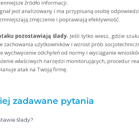
cenniejsze źródło informacji.
ygnał jest analizowany i ma przypisaną osobę odpowiedz
 zmniejszają zmęczenie i poprawiają efektywność.
taku pozostawiają ślady.
Jeśli tylko wiesz, gdzie sz
 zachowania użytkowników i wzrost prób socjotechniczny
kie wychwycenie odchyleń od normy i wyciąganie wniosk
ożenie właściwych narzędzi monitorujących, procedur re
planuje atak na Twoją firmę.
iej zadawane pytania
tawia ślady?