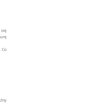
 się
turę
. Co
ażny