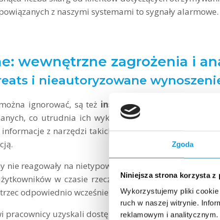
 powiązanych z naszymi systemami to sygnały alarmowe.
e: wewnętrzne zagrożenia i an
hreats i nieautoryzowane wynoszen
 można ignorować, są też
insiderzy
. Konkretnie są to o
anych, co utrudnia ich wykrycie.
Przypadek firmy
Ripp
 informacje z narzędzi takich jak Slack czy Salesforce i
cją.
Zgoda
emy nie reagowały na nietypowe wzorce wyszukiwania a
Niniejsza strona korzysta z
żytkowników w czasie rzeczywistym oraz stosowała
an
strzec odpowiednio wcześnie.
Wykorzystujemy pliki cookie 
ruch w naszej witrynie. Inf
i pracownicy uzyskali dostęp do kont administracyjnych 
reklamowym i analitycznym. 