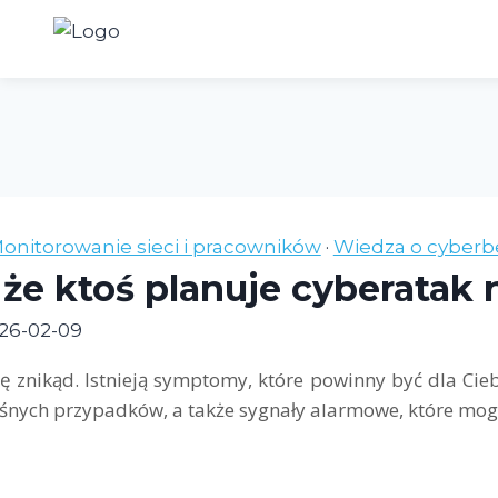
Przejdź
do
treści
onitorowanie sieci i pracowników
·
Wiedza o cyberb
 że ktoś planuje cyberatak
26-02-09
ię znikąd. Istnieją symptomy, które powinny być dla Cie
ośnych przypadków, a także sygnały alarmowe, które mogł