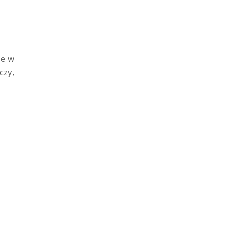
ie w
czy,