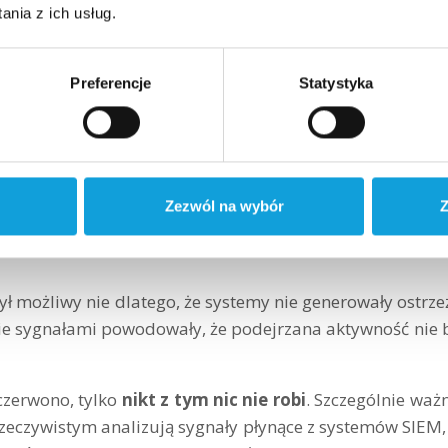
ch mechanizmów weryfikacji tożsamości. Dopiero ana
nia z ich usług.
i wczesne wychwytywanie nieautoryzowanych dzia
Preferencje
Statystyka
nie tak
Zezwól na wybór
Z
ł możliwy nie dlatego, że systemy nie generowały ostrze
enie sygnałami powodowały, że podejrzana aktywność nie 
czerwono, tylko
nikt z tym nic nie robi
. Szczególnie wa
zeczywistym analizują sygnały płynące z systemów SIEM,