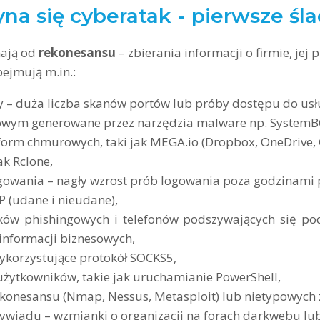
na się cyberatak - pierwsze śl
nają od
rekonesansu
– zbierania informacji o firmie, jej 
bejmują m.in.:
 – duża liczba skanów portów lub próby dostępu do usłu
iowym generowane przez narzędzia malware np. SystemB
form chmurowych, taki jak MEGA.io (Dropbox, OneDrive, 
ak Rclone,
owania – nagły wzrost prób logowania poza godzinami pr
 (udane i nieudane),
aków phishingowych i telefonów podszywających się po
 informacji biznesowych,
ykorzystujące protokół SOCKS5,
użytkowników, takie jak uruchamianie PowerShell,
ekonesansu (Nmap, Nessus, Metasploit) lub nietypowych
ywiadu – wzmianki o organizacji na forach darkwebu lub 