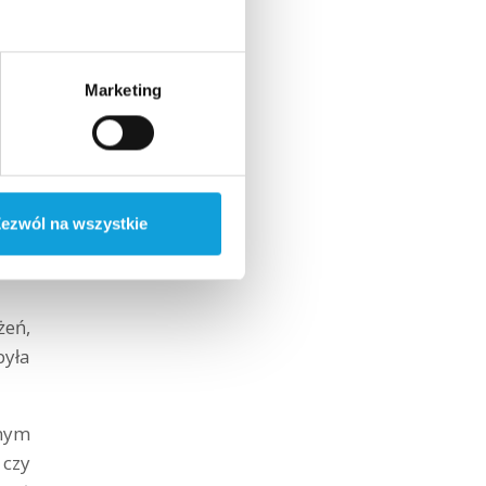
liza
łań
Marketing
ezwól na wszystkie
żeń,
była
żnym
 czy