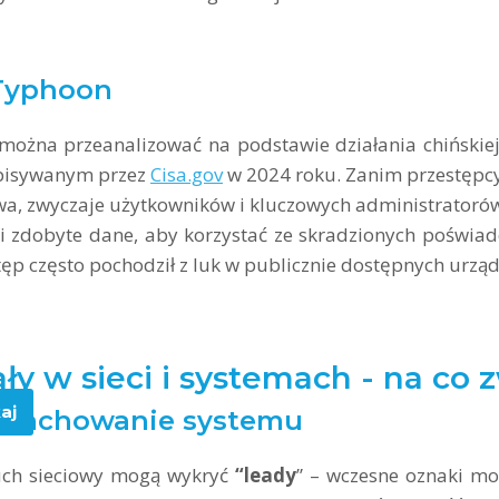
 Typhoon
żna przeanalizować na podstawie działania chińskiej
 opisywanym przez
Cisa.gov
w 2024 roku. Zanim przestępcy 
stwa, zwyczaje użytkowników i kluczowych administratoró
i zdobyte dane, aby korzystać ze skradzionych poświad
tęp często pochodził z luk w publicznie dostępnych urząd
y w sieci i systemach - na co
aj
i zachowanie systemu
uch sieciowy mogą wykryć
“leady
” – wczesne oznaki mo