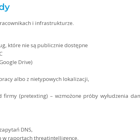
ady
pracownikach i infrastrukturze.
g, które nie są publicznie dostępne
C
Google Drive)
acy albo z nietypowych lokalizacji,
d firmy (pretexting) – wzmożone próby wyłudzenia da
 zapytań DNS,
w raportach threatintelligence.