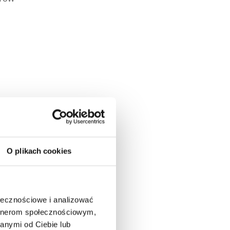
alny
tery
ając
O plikach cookies
irma
a od
ołecznościowe i analizować
artnerom społecznościowym,
anymi od Ciebie lub