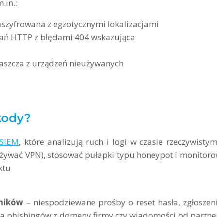
.in.:
aszyfrowana z egzotycznymi lokalizacjami
tań HTTP z błędami 404 wskazująca
aszcza z urządzeń nieużywanych
kody?
SIEM
, które analizują ruch i logi w czasie rzeczywisty
, używać VPN), stosować pułapki typu honeypot i monitor
ktu
ników
– niespodziewane prośby o reset hasła, zgłoszen
ia phishingów z domeny firmy czy wiadomości od partn