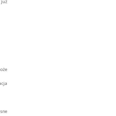
 już
może
acja
esne