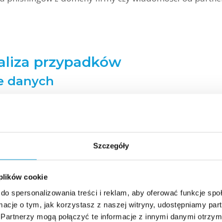
aliza przypadków
ie danych
soby zatrudnione w organizacji, które wykorzystują leg
ling
(marzec 2025 r.) pokazuje, że pracownik przez cz
 dopiero po czasie odkryto, że przeszukiwał on dane używ
Szczegóły
ni zwiększony wolumen pobierania dokumentów. Gdyby f
 plików cookie
alitykę behawioralną
, mogłaby zauważyć odstępstw
do spersonalizowania treści i reklam, aby oferować funkcje sp
ormacje o tym, jak korzystasz z naszej witryny, udostępniamy p
i utworzyli kilkaset kont użytkowników,
Partnerzy mogą połączyć te informacje z innymi danymi otrzym