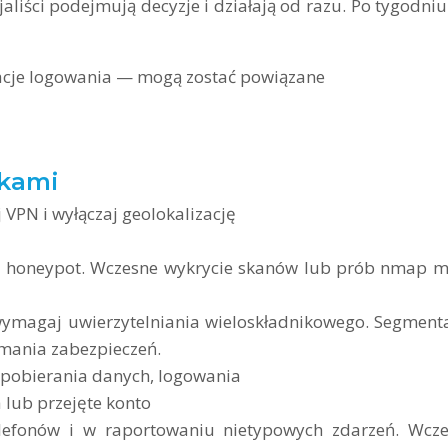
aliści podejmują decyzje i działają od razu. Po tygodniu
izacje logowania — mogą zostać powiązane
akami
 VPN i wyłączaj geolokalizację
ypu honeypot. Wczesne wykrycie skanów lub prób nmap 
wymagaj uwierzytelniania wieloskładnikowego. Segment
amania zabezpieczeń.
 pobierania danych, logowania
 lub przejęte konto
lefonów i w raportowaniu nietypowych zdarzeń. Wcz