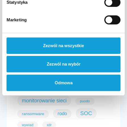
Statystyka
aktualnosci
antywirus
Marketing
bezpieczeństwo
bankier.pl
bezpieczeństwo danych
Zezwól na wszystkie
cyberbezpieczeństwo
dane
dell
dane osobowe
kod QR
Zezwól na wybór
konferencja
menadżer haseł
menedżer haseł
Odmowa
monitorowanie pracowników
monitorowanie sieci
puodo
SOC
rodo
ransomware
wywiad
xdr