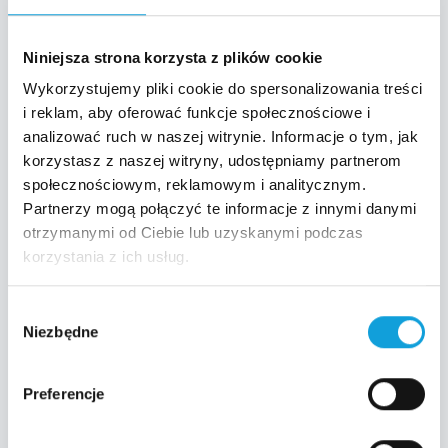
Orlen Zastal Zielona Góra wicemistrzem
Polski!
Niniejsza strona korzysta z plików cookie
WIFIK trafia do zielonogórskich bibliotek!
Wykorzystujemy pliki cookie do spersonalizowania treści
i reklam, aby oferować funkcje społecznościowe i
analizować ruch w naszej witrynie. Informacje o tym, jak
Przedstawiciel Perceptus odwiedzi CERN!
korzystasz z naszej witryny, udostępniamy partnerom
społecznościowym, reklamowym i analitycznym.
Zapomniane konto byłego pracownika,
Partnerzy mogą połączyć te informacje z innymi danymi
czyli jak zostawiliście klucze do firmy
otrzymanymi od Ciebie lub uzyskanymi podczas
komuś, kto już tu nie pracuje
korzystania z ich usług.
ESET dla Centralnego Ośrodka Informatyki
Wybór
Niezbędne
zgody
Preferencje
Tagi