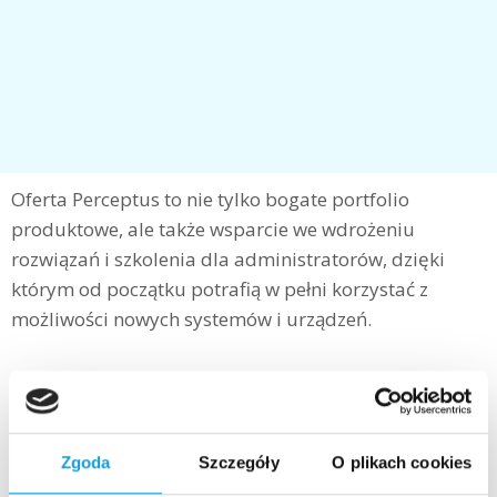
Oferta Perceptus to nie tylko bogate portfolio
produktowe, ale także wsparcie we wdrożeniu
rozwiązań i szkolenia dla administratorów, dzięki
którym od początku potrafią w pełni korzystać z
możliwości nowych systemów i urządzeń.
Nasi inżynierowie od lat zgłębiają tajniki technologii
zabezpieczających ekosystem IT, łącząc
zabezpieczenia sprzętowe i systemowe. Dzięki tej
Zgoda
Szczegóły
O plikach cookies
wiedzy możemy świadczyć specjalistyczne usługi z