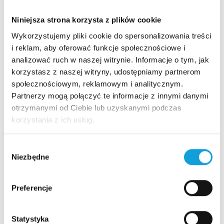
zakresu cyberbezpieczeństwa.
Niniejsza strona korzysta z plików cookie
Wykorzystujemy pliki cookie do spersonalizowania treści
Usługi specjalistyczne
i reklam, aby oferować funkcje społecznościowe i
analizować ruch w naszej witrynie. Informacje o tym, jak
korzystasz z naszej witryny, udostępniamy partnerom
Kliknij i dowiedz się więcej.
społecznościowym, reklamowym i analitycznym.
Partnerzy mogą połączyć te informacje z innymi danymi
otrzymanymi od Ciebie lub uzyskanymi podczas
korzystania z ich usług.
Audyt IT zgodny z ISO27001
Wybór
Niezbędne
zgody
Security operations Center
Preferencje
MDR dla ESET
Statystyka