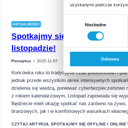
uzyskanymi podczas korzysta
Wybór
AKTUALNOŚCI
Niezbędne
zgody
Spotkajmy się offline i online 
listopadzie!
Odmowa
Perceptus
2025-11-07
Końcówka roku to tradycyjnie czas podsumowań i plan
jednak przede wszystkim okres intensywnych spotkań
dzielenia się wiedzą, ponieważ cyberbezpieczeństwo 
z rokiem kalendarzowym. Listopad zapowiada się wyj
Będziecie mieli okazję spotkać nas zarówno na żywo,
branżowych, jak i w komfortowych warunkach własne
CZYTAJ ARTYKUŁ
SPOTKAJMY SIĘ OFFLINE I ONLINE 