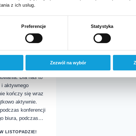
nia z ich usług.
Preferencje
Statystyka
w
Zezwól na wybór
Z
owania. Dla nas to
 i aktywnego
nie kończy się wraz
ątkowo aktywnie.
 podczas konferencji
go biura, podczas…
W LISTOPADZIE!